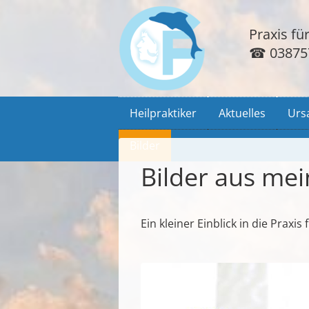
Praxis f
☎
03875
Navigation
Heilpraktiker
Aktuelles
Urs
überspringen
Bilder
Bilder aus mei
Ein kleiner Einblick in die Pra