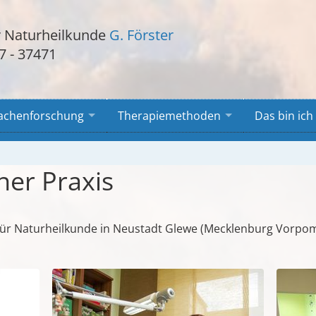
ür Naturheilkunde
G. Förster
7 - 37471
achenforschung
Therapiemethoden
Das bin ich
ner Praxis
xis für Naturheilkunde in Neustadt Glewe (Mecklenburg Vorp