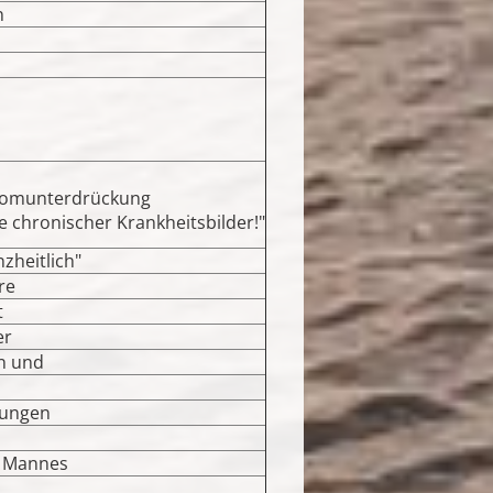
n
ptomunterdrückung
e chronischer Krankheitsbilder!"
zheitlich"
re
t
er
n und
sungen
s Mannes