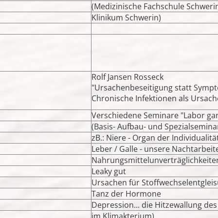
(Medizinische Fachschule Schweri
Klinikum Schwerin)
Rolf Jansen Rosseck
"Ursachenbeseitigung statt Sym
Chronische Infektionen als Ursach
Verschiedene Seminare "Labor gan
(Basis- Aufbau- und Spezialsemina
zB.: Niere - Organ der Individualitä
Leber / Galle - unsere Nachtarbeit
Nahrungsmittelunverträglichkeite
Leaky gut
Ursachen für Stoffwechselentglei
Tanz der Hormone
Depression... die Hitzewallung de
im Klimakterium)