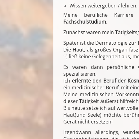
Wissen weitergeben / lehren.
Meine berufliche Karrie
Fachschulstudium
.
Zunächst waren mein Tätigkeitsg
Später ist die Dermatologie zu
Die Haut, als großes Organ fasz
:-) ließ keine Gelegenheit aus, 
Es waren dann persönliche 
spezialisieren.
Ich
erlernte den Beruf der Kosm
ein medizinischer Beruf, mit ei
Meine medizinischen Vorkennt
dieser Tätigkeit äußerst hilfreich
Bis heute setze ich auf wertvo
Haut(und Seele) möchte berühr
Gerät nicht ersetzen!
Irgendwann allerdings, wurd