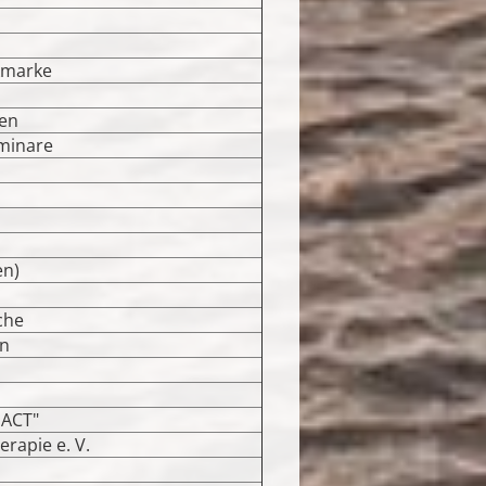
kmarke
en
minare
en)
che
in
DACT"
rapie e. V.