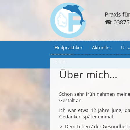
Praxis f
☎
03875
Navigation
Heilpraktiker
Aktuelles
Urs
überspringen
Bilder
Über mich...
Schon sehr früh nahmen meine 
Gestalt an.
Ich war etwa 12 Jahre jung, d
Gedanken später einmal:
Dem Leben / der Gesundheit (