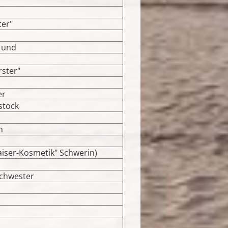
ter"
 und
rster"
er
stock
n
aiser-Kosmetik" Schwerin)
chwester