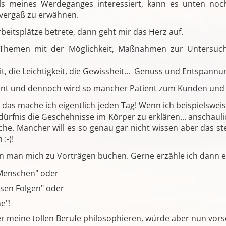
s meines Werdeganges interessiert, kann es unten noch
 vergaß zu erwähnen.
eitsplätze betrete, dann geht mir das Herz auf.
en Themen mit der Möglichkeit, Maßnahmen zur Untersu
it, die Leichtigkeit, die Gewissheit... Genuss und Entspann
rennt und dennoch wird so mancher Patient zum Kunden und
das mache ich eigentlich jeden Tag! Wenn ich beispielswe
dürfnis die Geschehnisse im Körper zu erklären... anschauli
iche. Mancher will es so genau gar nicht wissen aber das s
:-)!
nn man mich zu Vorträgen buchen. Gerne erzähle ich dann e
Menschen" oder
ssen Folgen" oder
e"!
r meine tollen Berufe philosophieren, würde aber nun vors