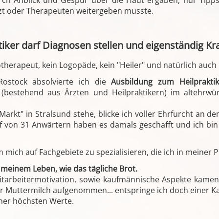
urch Anblick und Gespür über die Haut ergaben, nur Tipps
zt oder Therapeuten weitergeben musste.
ktiker darf Diagnosen stellen und eigenständig K
otherapeut, kein Logopäde, kein "Heiler" und natürlich auch
Rostock absolvierte ich die
Ausbildung zum Heilpraktik
 (bestehend aus Ärzten und Heilpraktikern) im altehrwü
Markt" in Stralsund stehe, blicke ich voller Ehrfurcht an
 von 31 Anwärtern haben es damals geschafft und ich bin 
m mich auf Fachgebiete zu spezialisieren, die ich in meiner P
 meinem Leben, wie das tägliche Brot.
itarbeitermotivation, sowie kaufmännische Aspekte kamen h
er Muttermilch aufgenommen... entspringe ich doch einer K
iner höchsten Werte.